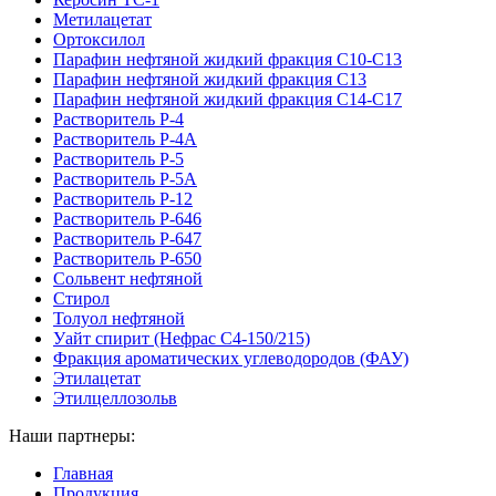
Метилацетат
Ортоксилол
Парафин нефтяной жидкий фракция С10-С13
Парафин нефтяной жидкий фракция С13
Парафин нефтяной жидкий фракция С14-С17
Растворитель Р-4
Растворитель Р-4А
Растворитель Р-5
Растворитель Р-5А
Растворитель Р-12
Растворитель Р-646
Растворитель Р-647
Растворитель Р-650
Сольвент нефтяной
Стирол
Толуол нефтяной
Уайт спирит (Нефрас С4-150/215)
Фракция ароматических углеводородов (ФАУ)
Этилацетат
Этилцеллозольв
Наши партнеры:
Главная
Продукция