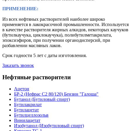
ПРИМЕНЕНИЕ:
Из всех нефтяных растворителей наиболее широко
применяется в лакокрасочной промышленности. Используется
в качестве растворителя жирных алкидов, некоторых каучуков
(бутилкаучука, циклокаучука), полибутилметакрилата,
эпоксиэфиров, при получении органодисперсий, при
разбавлении масляных лаков.
Срок годности 5 лет с даты изготовления.
Заказать звонок
Нефтяные растворители
Ацетон
БР-2 (Нефрас С2 80/120) Бензин "Галоша"
Бутанол (Бутиловый спирт)
Бутилакрилат
Бутилацетат
Бутилцеллозольв
Винилацетат
Изобутанол (Изобутиловый спирт)
Керосин ТС-1