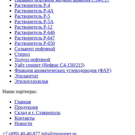
Растворитель Р-4
Растворитель Р-4А
Растворитель Р-5
Растворитель Р-5А
Растворитель Р-12
Растворитель Р-646
Растворитель Р-647
Растворитель Р-650
Сольвент нефтяной
Стирол
Толуол нефтяной
Уайт спирит (Нефрас С4-150/215)
Фракция ароматических углеводородов (ФАУ)
Этилацетат
Этилцеллозольв
Наши партнеры:
Главная
Продукция
Склад в г. Ставрополь
Контакты
Новости
+7 (499) 40-40-877
info@monomer.su