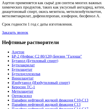
Ацетон применяется как сырьё для синтеза многих важных
химических продуктов, таких как уксусный ангидрид, кетен,
диацетоновый спирт, окись мезитила, метилизобутилкетон,
метилметакрилат, дифенилпропан, изофорон, бисфенол А.
Срок годности 1 год с даты изготовления.
Заказать звонок
Нефтяные растворители
Ацетон
БР-2 (Нефрас С2 80/120) Бензин "Галоша"
Бутанол (Бутиловый спирт)
Бутилакрилат
Бутилацетат
Бутилцеллозольв
Винилацетат
Изобутанол (Изобутиловый спирт)
Керосин ТС-1
Метилацетат
Ортоксилол
Парафин нефтяной жидкий фракция С10-С13
Парафин нефтяной жидкий фракция С13
Парафин нефтяной жидкий фракция С14-С17