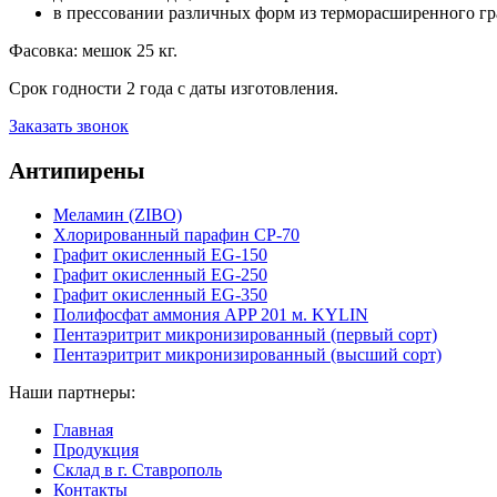
в прессовании различных форм из терморасширенного гр
Фасовка: мешок 25 кг.
Срок годности 2 года с даты изготовления.
Заказать звонок
Антипирены
Меламин (ZIBO)
Хлорированный парафин СР-70
Графит окисленный EG-150
Графит окисленный EG-250
Графит окисленный EG-350
Полифосфат аммония APP 201 м. KYLIN
Пентаэритрит микронизированный (первый сорт)
Пентаэритрит микронизированный (высший сорт)
Наши партнеры:
Главная
Продукция
Склад в г. Ставрополь
Контакты