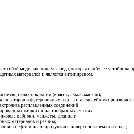
яет собой модификацию углерода, которая наиболее устойчива 
ащитных материалов и является антипиреном.
гнезащитных покрытий (красок, лаков, мастик);
таллизаторов и футеровочных плит в сталелитейном производств
ектролиза расплавленных соединений;
нированных жидких и пастообразных смазках;
никовые набивки, манжеты, фланцы);
рных материалов и резины;
зливов нефти и нефтепродуктов с поверхности земли и воды;