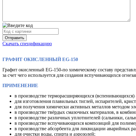
Скачать спецификацию
ГРАФИТ ОКИСЛЕННЫЙ EG-150
Графит окисленный EG-150-по химическому составу представл
за счет чего используется для создания вспучивающихся огнез
ПРИМЕНЕНИЕ
в производстве терморасширяющихся (вспенивающихся) о
для изготовления плавильных тиглей, испарителей, крис
для получения химически активных металлов методом эл
в производстве твёрдых смазочных материалов, в комби
в производстве различных уплотнителей (сальники, саль
в производстве вспучивающихся композиций для полиме
в производстве абсорбента для ликвидации аварийных ра
для очистки воды, спирта и аэрозолей;