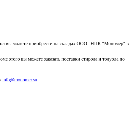
олуол вы можете приобрести на складах ООО "НПК "Мономер" в
ме этого вы можете заказать поставки стирола и толуола по
ту
info@monomer.su