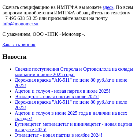
Скачать специфакцию на ИМТГФА вы можете
здесь
. По всем
вопросам приобретения ИМТГФА обращайтесь по телефону
+7 495 638-53-25 или присылайте заявки на почту
info@monomer.su.
С уважением, ООО «НПК «Мономер».
Заказать звонок
Новости
Свежие поступления Стирола и Ортоксилола на склады
компании в июне 2025 года!
Дорожная краска "АК-511" по цене 80 руб./кг в июне
2025!
Ацетон и толуол - новая партия в июле 2025!
Этилацетат - новая партия в июле 2025!
Дорожная краска "АК-511" по цене 80 руб./кг в июле
2025!
Ацетон и толуол в июне 2025 года в наличии на всех
складах!
Бутилацетат, метилацетат и винилацетат - новая партия
в августе 2025!
Этилацетат - новая партия в ноябре 2024!