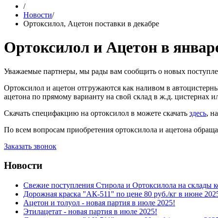
/
Новости
/
Ортоксилол, Ацетон поставки в декабре
Ортоксилол и Ацетон в январе
Уважаемые партнеры, мы рады вам сообщить о новых поступлен
Ортоксилол и ацетон отгружаются как наливом в автоцистерны 
ацетона по прямому варианту на свой склад в ж.д. цистернах и
Скачать специфакцию на ортоксилол в можете скачать
здесь
, н
По всем вопросам приобретения ортоксилола и ацетона обращ
Заказать звонок
Новости
Свежие поступления Стирола и Ортоксилола на склады к
Дорожная краска "АК-511" по цене 80 руб./кг в июне 202
Ацетон и толуол - новая партия в июле 2025!
Этилацетат - новая партия в июле 2025!