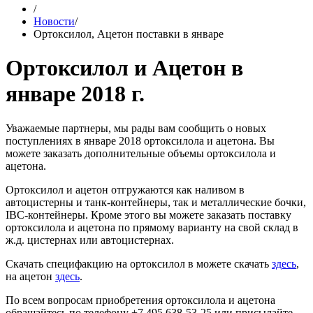
/
Новости
/
Ортоксилол, Ацетон поставки в январе
Ортоксилол и Ацетон в
январе 2018 г.
Уважаемые партнеры, мы рады вам сообщить о новых
поступлениях в январе 2018 ортоксилола и ацетона. Вы
можете заказать дополнительные объемы ортоксилола и
ацетона.
Ортоксилол и ацетон отгружаются как наливом в
автоцистерны и танк-контейнеры, так и металлические бочки,
IBC-контейнеры. Кроме этого вы можете заказать поставку
ортоксилола и ацетона по прямому варианту на свой склад в
ж.д. цистернах или автоцистернах.
Скачать специфакцию на ортоксилол в можете скачать
здесь
,
на ацетон
здесь
.
По всем вопросам приобретения ортоксилола и ацетона
обращайтесь по телефону +7 495 638-53-25 или присылайте