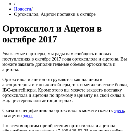
/
Новости
/
Ортоксилол, Ацетон поставки в октябре
Ортоксилол и Ацетон в
октябре 2017
Уважаемые партнеры, мы рады вам сообщить о новых
поступлениях в октябре 2017 года ортоксилола и ацетона. Вы
можете заказать дополнительные объемы ортоксилола и
ацетона.
Ортоксилол и ацетон отгружаются как наливом в
автоцистерны и танк-контейнеры, так и металлические бочки,
IBC-контейнеры. Кроме этого вы можете заказать поставку
ортоксилола и ацетона по прямому варианту на свой склад в
ж.д. цистернах или автоцистернах.
Скачать специфакцию на ортоксилол в можете скачать
здесь
,
на ацетон
здесь
.
По всем вопросам приобретения ортоксилола и ацетона
обращайтесь по телефону +7 495 638-53-25 или присылайте