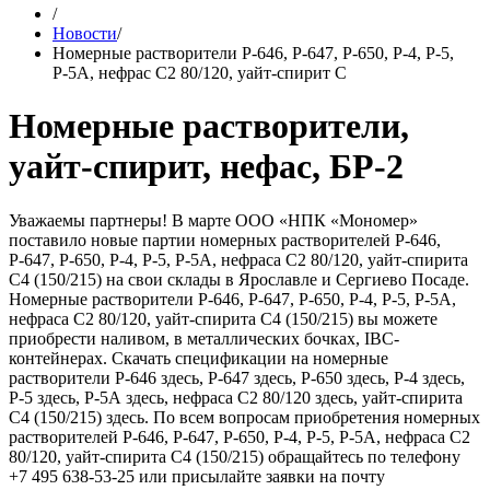
/
Новости
/
Номерные растворители Р-646, Р-647, Р-650, Р-4, Р-5,
Р-5А, нефрас С2 80/120, уайт-спирит С
Номерные растворители,
уайт-спирит, нефас, БР-2
Уважаемы партнеры! В марте ООО «НПК «Мономер»
поставило новые партии номерных растворителей Р-646,
Р-647, Р-650, Р-4, Р-5, Р-5А, нефраса С2 80/120, уайт-спирита
С4 (150/215) на свои склады в Ярославле и Сергиево Посаде.
Номерные растворители Р-646, Р-647, Р-650, Р-4, Р-5, Р-5А,
нефраса С2 80/120, уайт-спирита С4 (150/215) вы можете
приобрести наливом, в металлических бочках, IBC-
контейнерах. Скачать спецификации на номерные
растворители Р-646 здесь, Р-647 здесь, Р-650 здесь, Р-4 здесь,
Р-5 здесь, Р-5А здесь, нефраса С2 80/120 здесь, уайт-спирита
С4 (150/215) здесь. По всем вопросам приобретения номерных
растворителей Р-646, Р-647, Р-650, Р-4, Р-5, Р-5А, нефраса С2
80/120, уайт-спирита С4 (150/215) обращайтесь по телефону
+7 495 638-53-25 или присылайте заявки на почту