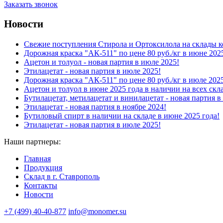
Заказать звонок
Новости
Свежие поступления Стирола и Ортоксилола на склады к
Дорожная краска "АК-511" по цене 80 руб./кг в июне 202
Ацетон и толуол - новая партия в июле 2025!
Этилацетат - новая партия в июле 2025!
Дорожная краска "АК-511" по цене 80 руб./кг в июле 202
Ацетон и толуол в июне 2025 года в наличии на всех скл
Бутилацетат, метилацетат и винилацетат - новая партия в 
Этилацетат - новая партия в ноябре 2024!
Бутиловый спирт в наличии на складе в июне 2025 года!
Этилацетат - новая партия в июле 2025!
Наши партнеры:
Главная
Продукция
Склад в г. Ставрополь
Контакты
Новости
+7 (499) 40-40-877
info@monomer.su