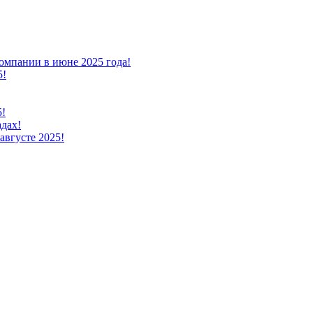
омпании в июне 2025 года!
5!
5!
адах!
августе 2025!