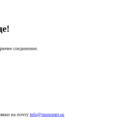
де!
рючее соединение.
аявки на почту
info@monomer.su