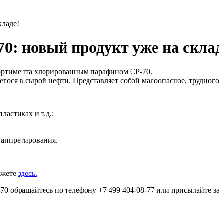
кладе!
: новый продукт уже на скла
ортимента хлорированным парафином СР-70.
гося в сырой нефти. Представляет собой малоопасное, трудного
ластиках и т.д.;
 аппретирования.
ожете
здесь.
0 обращайтесь по телефону ‪+7 499 404-08-77 или присылайте з