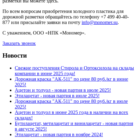
разметки вы можете здесь.
По всем вопросам приобретения холодного пластика для
дорожной разметки обращайтесь по телефону +7 499 40-40-
877 или присылайте заявки на почту
info@monomer.su
.
С уважением, ООО «НПК «Мономер».
Заказать звонок
Новости
Свежие поступления Стирола и Ортоксилола на склады
компании в июне 2025 года!
Дорожная краска "АК-511" по цене 80 руб./кг в июне
2025!
Ацетон и толуол - новая партия в июле 2025!
Этилацетат - новая партия в июле 2025!
Дорожная краска "АК-511" по цене 80 руб./кг в июле
2025!
Ацетон и толуол в июне 2025 года в наличии на всех
складах!
Бутилацетат, метилацетат и винилацетат - новая партия
в августе 2025!
Этилацетат - новая партия в ноябре 2024!