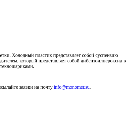
етки. Холодный пластик представляет собой суспензию
дителем, который представляет собой дибензоилпероксид в
стеклошариками.
исылайте заявки на почту
info@monomer.su
.