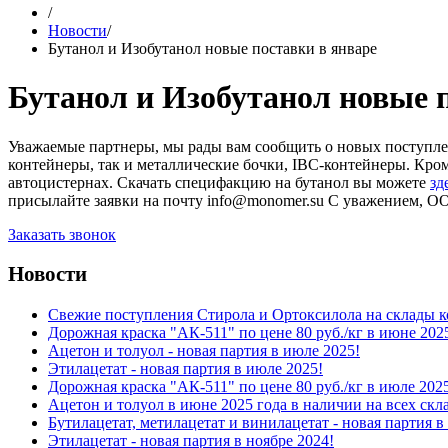
/
Новости
/
Бутанол и Изобутанол новые поставки в январе
Бутанол и Изобутанол новые п
Уважаемые партнеры, мы рады вам сообщить о новых поступлени
контейнеры, так и металлические бочки, IBC-контейнеры. Кроме
автоцистернах. Скачать специфакцию на бутанол вы можете
зд
присылайте заявки на почту info@monomer.su С уважением,
Заказать звонок
Новости
Свежие поступления Стирола и Ортоксилола на склады к
Дорожная краска "АК-511" по цене 80 руб./кг в июне 202
Ацетон и толуол - новая партия в июле 2025!
Этилацетат - новая партия в июле 2025!
Дорожная краска "АК-511" по цене 80 руб./кг в июле 202
Ацетон и толуол в июне 2025 года в наличии на всех скл
Бутилацетат, метилацетат и винилацетат - новая партия в 
Этилацетат - новая партия в ноябре 2024!