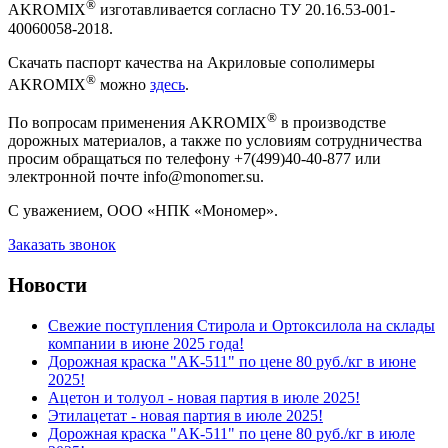
®
AKROMIX
изготавливается согласно ТУ 20.16.53-001-
40060058-2018.
Скачать паспорт качества на Акриловые сополимеры
®
AKROMIX
можно
здесь
.
®
По вопросам применения AKROMIX
в производстве
дорожных материалов, а также по условиям сотрудничества
просим обращаться по телефону +7(499)40-40-877 или
электронной почте info@monomer.su.
С уважением, ООО «НПК «Мономер».
Заказать звонок
Новости
Свежие поступления Стирола и Ортоксилола на склады
компании в июне 2025 года!
Дорожная краска "АК-511" по цене 80 руб./кг в июне
2025!
Ацетон и толуол - новая партия в июле 2025!
Этилацетат - новая партия в июле 2025!
Дорожная краска "АК-511" по цене 80 руб./кг в июле